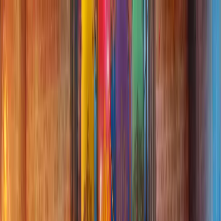
Regresar
Ilustración · 2025
Harry Potter: Hogwart
Mistery
Pieza del portafolio de Forja Studios.