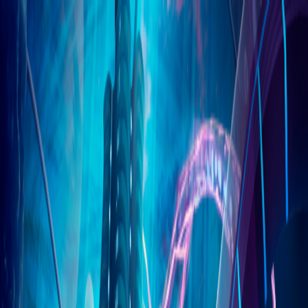
Back
Ilustración · 2023
Egosoft: Borons
Pieza del portafolio de Forja Studios.