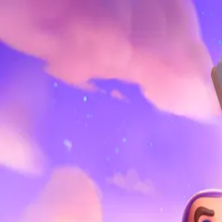
Back
Ilustración · 2023
Key Art
Pieza del portafolio de Forja Studios.