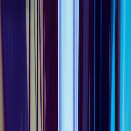
Back
Ilustración · 2023
DC: Heroes & Villains
Pieza del portafolio de Forja Studios.